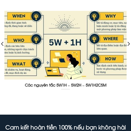
Các nguyên tắc 5W1H – 5W2H – 5W1H2C5M
Cam kết hoàn tiền 100% nếu bạn không hài