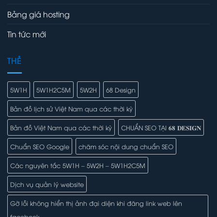
Bảng giá hosting
Tin tức mới
THẺ
5W1H
5W1H2C5M
5W2H
68 Design
Bản đồ lịch sử Việt Nam qua các thời kỳ
Bản đồ Việt Nam qua các thời kỳ
CHUẨN SEO TẠI 𝟔𝟖 𝐃𝐄𝐒𝐈𝐆𝐍
Chuẩn SEO Google
chăm sóc nội dung chuẩn SEO
Các nguyên tắc 5W1H – 5W2H – 5W1H2C5M
Dịch vụ quản lý website
Gỡ lỗi không hiển thị ảnh đại diện khi đăng link web lên
facebook