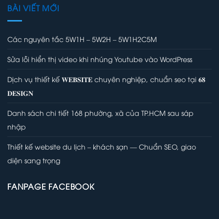
BÀI VIẾT MỚI
Các nguyên tắc 5W1H – 5W2H – 5W1H2C5M
Sửa lỗi hiển thị video khi nhúng Youtube vào WordPress
Dịch vụ thiết kế 𝐖𝐄𝐁𝐒𝐈𝐓𝐄 chuyên nghiệp, chuẩn seo tại 𝟔𝟖
𝐃𝐄𝐒𝐈𝐆𝐍
Danh sách chi tiết 168 phường, xã của TP.HCM sau sáp
nhập
Thiết kế website du lịch – khách sạn — Chuẩn SEO, giao
diện sang trọng
FANPAGE FACEBOOK