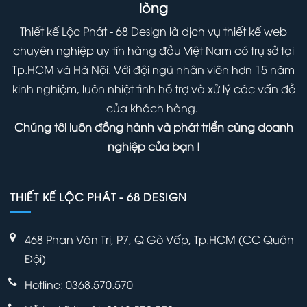
lòng
Thiết kế Lộc Phát - 68 Design là dịch vụ thiết kế web
chuyên nghiệp uy tín hàng đầu Việt Nam có trụ sở tại
Tp.HCM và Hà Nội. Với đội ngũ nhân viên hơn 15 năm
kinh nghiệm, luôn nhiệt tình hỗ trợ và xử lý các vấn đề
của khách hàng.
Chúng tôi luôn đồng hành và phát triển cùng doanh
nghiệp của bạn !
THIẾT KẾ LỘC PHÁT - 68 DESIGN
468 Phan Văn Trị, P7, Q Gò Vấp, Tp.HCM (CC Quân
Đội)
Hotline: 0368.570.570