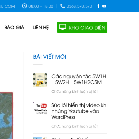
IL.COM
08:00 - 18:00
0368.570.570
BÁO GIÁ
LIÊN HỆ
KHO GIAO DIỆN
BÀI VIẾT MỚI
Các nguyên tắc 5W1H
– 5W2H – 5W1H2C5M
ở
Chức năng bình luận bị tắt
Các
Sửa lỗi hiển thị video khi
nguyên
nhúng Youtube vào
WordPress
tắc
5W1H
ở
Chức năng bình luận bị tắt
–
Sửa