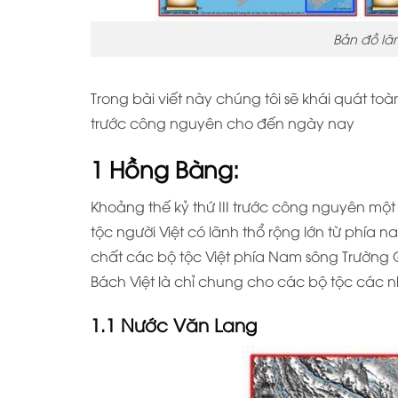
Bản đồ lã
Trong bài viết này chúng tôi sẽ khái quát to
trước công nguyên cho đến ngày nay
1 Hồng Bàng:
Khoảng thế kỷ thứ III trước công nguyên một
tộc người Việt có lãnh thổ rộng lớn từ phí
chất các bộ tộc Việt phía Nam sông Trường 
Bách Việt là chỉ chung cho các bộ tộc các
1.1 Nước Văn Lang