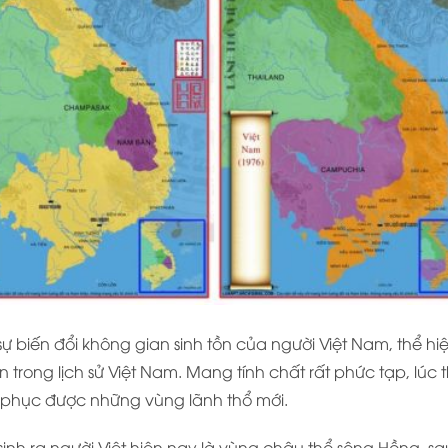
sự biến đổi không gian sinh tồn của người Việt Nam, thể hi
trong lịch sử Việt Nam. Mang tính chất rất phức tạp, lúc th
h phục được những vùng lãnh thổ mới.
 sinh ra người Việt hiện nay là vùng châu thổ sông Hồng, sa