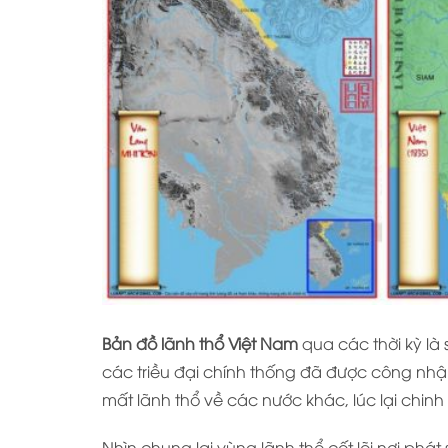
Bản đồ lãnh thổ Việt Nam
qua các thời kỳ là 
các triều đại chính thống đã được công nhận 
mất lãnh thổ về các nước khác, lúc lại chin
Nhìn chung lại vùng lãnh thổ cốt lõi nơi phát