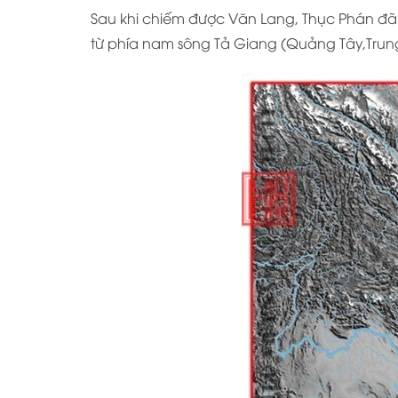
Sau khi chiếm được Văn Lang, Thục Phán đã
từ phía nam sông Tả Giang (Quảng Tây,Trun