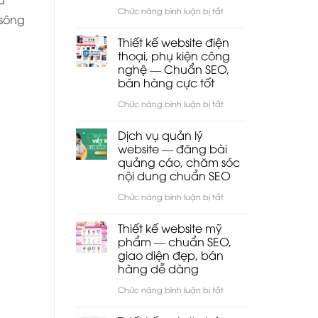
TP.HCM
ở
Chức năng bình luận bị tắt
lịch
 sông
sau
Thiết
–
Thiết kế website điện
sáp
kế
thoại, phụ kiện công
khách
nhập
nghệ — Chuẩn SEO,
website
sạn
bán hàng cực tốt
bảng
—
ở
Chức năng bình luận bị tắt
hiệu
Chuẩn
Thiết
—
Dịch vụ quản lý
SEO,
kế
website — đăng bài
biển
giao
quảng cáo, chăm sóc
website
quảng
nội dung chuẩn SEO
diện
điện
cáo
sang
ở
Chức năng bình luận bị tắt
thoại,
—
trọng
Dịch
phụ
Thiết kế website mỹ
chuẩn
vụ
phẩm — chuẩn SEO,
kiện
SEO,
giao diện đẹp, bán
quản
công
hàng dễ dàng
giao
lý
nghệ
diện
ở
Chức năng bình luận bị tắt
website
—
hiện
Thiết
—