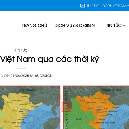
THIETKELOCPHAT@GMA
TRANG CHỦ
DỊCH VỤ 68 DESIGN
TIN TỨC
TIN TỨC
 Việt Nam qua các thời kỳ
ED ON
21/04/2025
BY
68 DESIGN