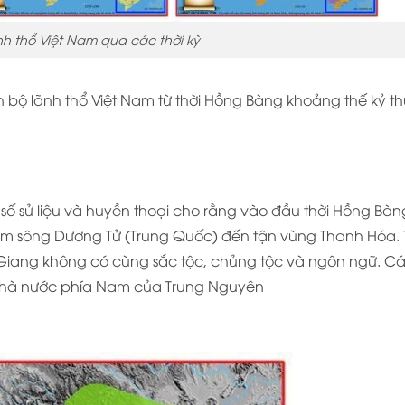
nh thổ Việt Nam qua các thời kỳ
àn bộ lãnh thổ Việt Nam từ thời Hồng Bàng khoảng thế kỷ th
 số sử liệu và huyền thoại cho rằng vào đầu thời Hồng Bàn
a nam sông Dương Tử (Trung Quốc) đến tận vùng Thanh Hóa.
Giang không có cùng sắc tộc, chủng tộc và ngôn ngữ. Cá
 nhà nước phía Nam của Trung Nguyên