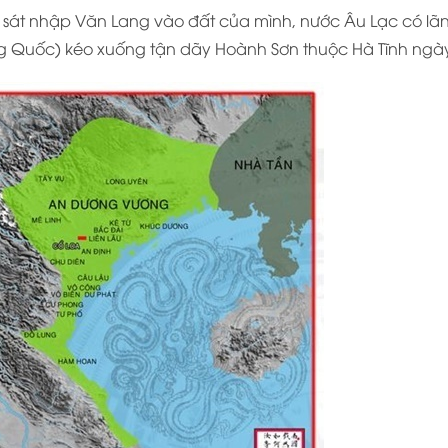
 sát nhập Văn Lang vào đất của mình, nước Âu Lạc có lãn
g Quốc) kéo xuống tận dãy Hoành Sơn thuộc Hà Tĩnh ngà