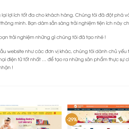
ại lợi ích tốt đa cho khách hàng. Chúng tôi đã đột phá 
hông minh. Bạn dám sẵn sàng trải nghiệm tiện ích này c
 bạn trải nghiệm những gì chúng tôi đã tạo nhé !
u website như các đơn vị khác, chúng tôi dành chủ yếu thờ
ại điện tử tốt nhất … để tạo ra những sản phẩm thực sự c
nhận !
-29%