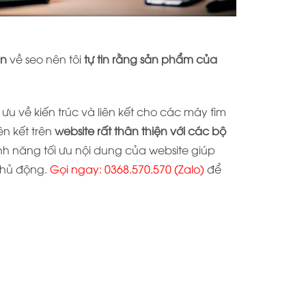
án
về seo nên tôi
tự tin rằng sản phẩm của
ưu về kiến trúc và liên kết cho các máy tìm
ên kết trên
website rất thân thiện với các bộ
nh năng tối ưu nội dung của website giúp
chủ động.
Gọi ngay:
0368.570.570
(Zalo)
để