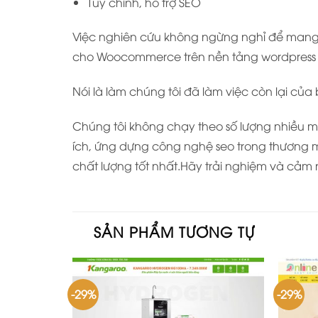
Tùy chỉnh, hỗ trợ SEO
Việc nghiên cứu không ngừng nghỉ để mang l
cho Woocommerce trên nền tảng wordpress t
Nói là làm chúng tôi đã làm việc còn lại của
Chúng tôi không chạy theo số lượng nhiều mẫ
ích, ứng dựng công nghệ seo trong thương m
chất lượng tốt nhất.Hãy trải nghiệm và cảm 
SẢN PHẨM TƯƠNG TỰ
-29%
-29%