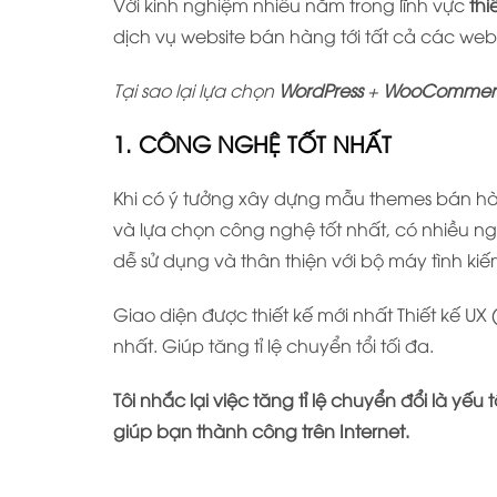
Với kinh nghiệm nhiều năm trong lĩnh vực
thi
dịch vụ website bán hàng tới tất cả các web
Tại sao lại lựa chọn
WordPress
+
WooCommer
1. CÔNG NGHỆ TỐT NHẤT
Khi có ý tưởng xây dựng mẫu themes bán hà
và lựa chọn công nghệ tốt nhất, có nhiều ngư
dễ sử dụng và thân thiện với bộ máy tình ki
Giao diện được thiết kế mới nhất Thiết kế UX 
nhất. Giúp tăng tỉ lệ chuyển tổi tối đa.
Tôi nhắc lại việc tăng tỉ lệ chuyển đổi là yế
giúp bạn thành công trên Internet.