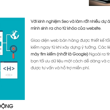
Với kinh nghiệm Seo và làm rất nhiều dự 
mình sinh ra cho từ khóa của website
.
Giao diện web bán hàng được thiết kế tối 
kiếm ngay từ khi xây dựng ý tưởng. Các li
máy tìm kiếm (nhất là Google)
Ngoài ra tí
bạn tối ưu dữ liệu một cách dễ dàng và 
được tư vấn và hỗ trợ miễn phí.
 ĐỘNG