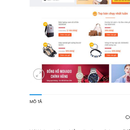
MÔ TẢ
C