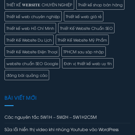
THIẾT KẾ 𝐖𝐄𝐁𝐒𝐈𝐓𝐄 CHUYÊN NGHIỆP
Thiết kế shop bán hàng
Thiết kế web chuyên nghiệp
Thiết kế web giá rẻ
Thiết kế web Hồ Chí Minh
Thiết Kế Website Chuẩn SEO
Thiết Kế Website Du Lịch
Thiết Kế Website Mỹ Phẩm
Thiết Kế Website Điện Thoại
TPHCM sau sáp nhập
website chuẩn SEO Google
Đơn vị thiết kế web uy tín
đăng bài quảng cáo
BÀI VIẾT MỚI
Các nguyên tắc 5W1H – 5W2H – 5W1H2C5M
Sửa lỗi hiển thị video khi nhúng Youtube vào WordPress