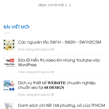
được coi là một [...]
BÀI VIẾT MỚI
Các nguyên tắc 5W1H – 5W2H – 5W1H2C5M
ở
Chức năng bình luận bị tắt
Các
Sửa lỗi hiển thị video khi nhúng Youtube vào
nguyên
WordPress
tắc
ở
Chức năng bình luận bị tắt
5W1H
Sửa
Dịch vụ thiết kế 𝐖𝐄𝐁𝐒𝐈𝐓𝐄 chuyên nghiệp,
–
lỗi
chuẩn seo tại 𝟔𝟖 𝐃𝐄𝐒𝐈𝐆𝐍
5W2H
hiển
ở
Chức năng bình luận bị tắt
–
thị
Dịch
5W1H2C5M
Danh sách chi tiết 168 phường, xã của TP.HCM
video
vụ