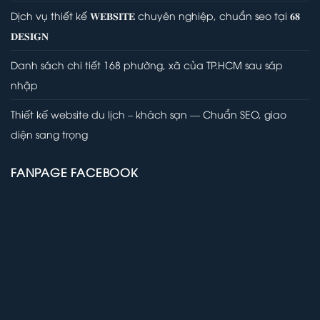
Dịch vụ thiết kế 𝐖𝐄𝐁𝐒𝐈𝐓𝐄 chuyên nghiệp, chuẩn seo tại 𝟔𝟖
𝐃𝐄𝐒𝐈𝐆𝐍
Danh sách chi tiết 168 phường, xã của TP.HCM sau sáp
nhập
Thiết kế website du lịch – khách sạn — Chuẩn SEO, giao
diện sang trọng
FANPAGE FACEBOOK