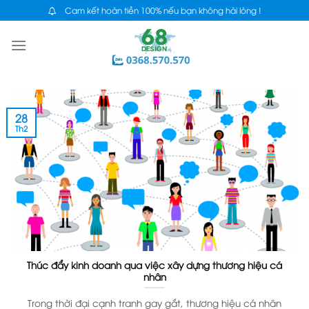
Skip
Cam kết hoàn tiền 100% nếu bạn không hài lòng !
to
content
28
Th2
Thúc đẩy kinh doanh qua việc xây dựng thương hiệu cá
nhân
Trong thời đại cạnh tranh gay gắt, thương hiệu cá nhân