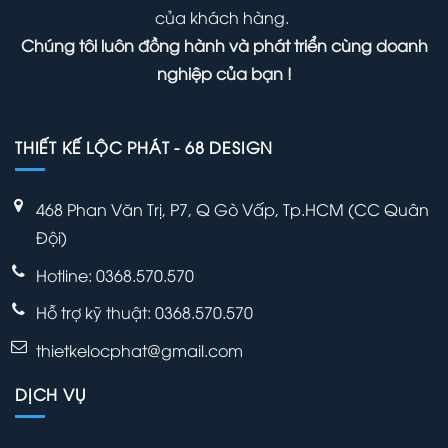
hiệu
của khách hàng.
dàng
quả
Chúng tôi luôn đồng hành và phát triển cùng doanh
kinh
nghiệp của bạn !
doanh
THIẾT KẾ LỘC PHÁT - 68 DESIGN
468 Phan Văn Trị, P7, Q Gò Vấp, Tp.HCM (CC Quân
Đội)
Hotline: 0368.570.570
Hỗ trợ kỹ thuật:
0368.570.570
thietkelocphat@gmail.com
DỊCH VỤ