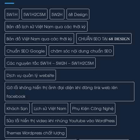
5W1H
5W1H2C5M
5W2H
68 Design
Bản đồ lịch sử Việt Nam qua các thời kỳ
Bản đồ Việt Nam qua các thời kỳ
CHUẨN SEO TẠI 𝟔𝟖 𝐃𝐄𝐒𝐈𝐆𝐍
Chuẩn SEO Google
chăm sóc nội dung chuẩn SEO
Các nguyên tắc 5W1H – 5W2H – 5W1H2C5M
Dịch vụ quản lý website
Gỡ lỗi không hiển thị ảnh đại diện khi đăng link web lên
facebook
Khách Sạn
Lịch sử Việt Nam
Phụ Kiện Công Nghệ
Sửa lỗi hiển thị video khi nhúng Youtube vào WordPress
Themes Wordpress chất lượng