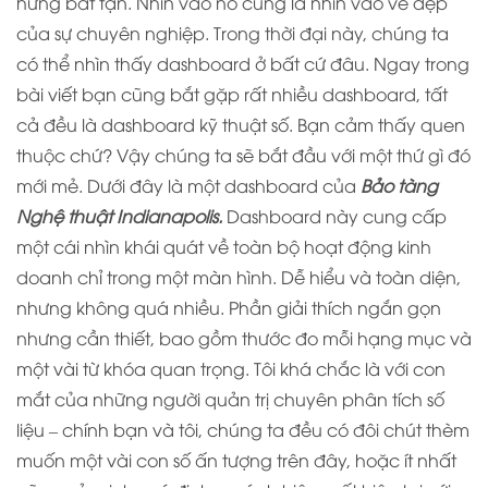
hứng bất tận. Nhìn vào nó cũng là nhìn vào vẻ đẹp
của sự chuyên nghiệp. Trong thời đại này, chúng ta
có thể nhìn thấy dashboard ở bất cứ đâu. Ngay trong
bài viết bạn cũng bắt gặp rất nhiều dashboard, tất
cả đều là dashboard kỹ thuật số. Bạn cảm thấy quen
thuộc chứ? Vậy chúng ta sẽ bắt đầu với một thứ gì đó
mới mẻ. Dưới đây là một dashboard của
Bảo tàng
Nghệ thuật Indianapolis.
Dashboard này cung cấp
một cái nhìn khái quát về toàn bộ hoạt động kinh
doanh chỉ trong một màn hình. Dễ hiểu và toàn diện,
nhưng không quá nhiều. Phần giải thích ngắn gọn
nhưng cần thiết, bao gồm thước đo mỗi hạng mục và
một vài từ khóa quan trọng. Tôi khá chắc là với con
mắt của những người quản trị chuyên phân tích số
liệu – chính bạn và tôi, chúng ta đều có đôi chút thèm
muốn một vài con số ấn tượng trên đây, hoặc ít nhất