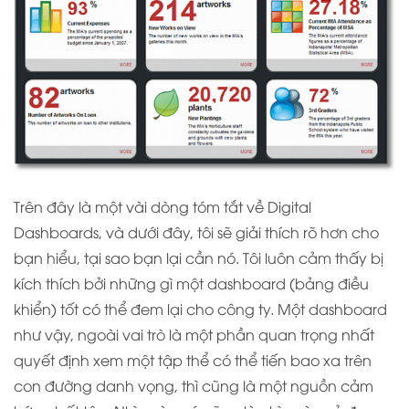
Trên đây là một vài dòng tóm tắt về Digital
Dashboards, và dưới đây, tôi sẽ giải thích rõ hơn cho
bạn hiểu, tại sao bạn lại cần nó. Tôi luôn cảm thấy bị
kích thích bởi những gì một dashboard (bảng điều
khiển) tốt có thể đem lại cho công ty. Một dashboard
như vậy, ngoài vai trò là một phần quan trọng nhất
quyết định xem một tập thể có thể tiến bao xa trên
con đường danh vọng, thì cũng là một nguồn cảm