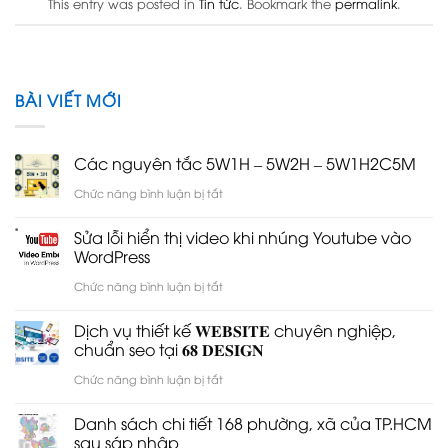
This entry was posted in
Tin tức
. Bookmark the
permalink
.
BÀI VIẾT MỚI
Các nguyên tắc 5W1H – 5W2H – 5W1H2C5M
ở
Chức năng bình luận bị tắt
Các
Sửa lỗi hiển thị video khi nhúng Youtube vào
nguyên
WordPress
tắc
ở
Chức năng bình luận bị tắt
5W1H
Sửa
Dịch vụ thiết kế 𝐖𝐄𝐁𝐒𝐈𝐓𝐄 chuyên nghiệp,
–
lỗi
chuẩn seo tại 𝟔𝟖 𝐃𝐄𝐒𝐈𝐆𝐍
5W2H
hiển
ở
Chức năng bình luận bị tắt
–
thị
Dịch
5W1H2C5M
Danh sách chi tiết 168 phường, xã của TP.HCM
video
vụ
sau sáp nhập