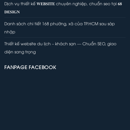
Dịch vụ thiết kế 𝐖𝐄𝐁𝐒𝐈𝐓𝐄 chuyên nghiệp, chuẩn seo tại 𝟔𝟖
𝐃𝐄𝐒𝐈𝐆𝐍
Danh sách chi tiết 168 phường, xã của TP.HCM sau sáp
nhập
Thiết kế website du lịch – khách sạn — Chuẩn SEO, giao
diện sang trọng
FANPAGE FACEBOOK