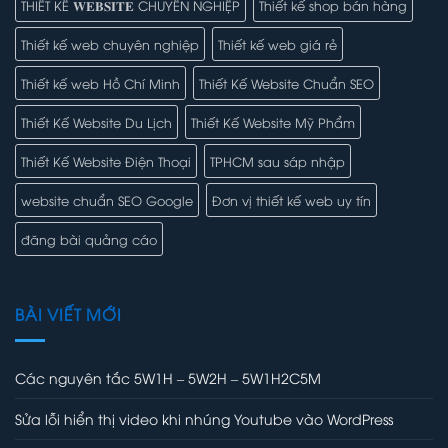
THIẾT KẾ 𝐖𝐄𝐁𝐒𝐈𝐓𝐄 CHUYÊN NGHIỆP
Thiết kế shop bán hàng
Thiết kế web chuyên nghiệp
Thiết kế web giá rẻ
Thiết kế web Hồ Chí Minh
Thiết Kế Website Chuẩn SEO
Thiết Kế Website Du Lịch
Thiết Kế Website Mỹ Phẩm
Thiết Kế Website Điện Thoại
TPHCM sau sáp nhập
website chuẩn SEO Google
Đơn vị thiết kế web uy tín
đăng bài quảng cáo
BÀI VIẾT MỚI
Các nguyên tắc 5W1H – 5W2H – 5W1H2C5M
Sửa lỗi hiển thị video khi nhúng Youtube vào WordPress