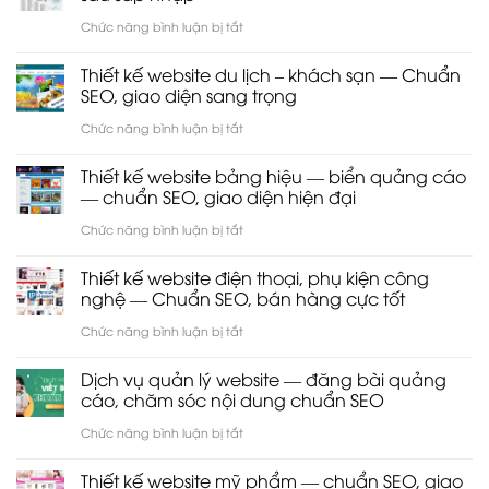
khi
thiết
ở
Chức năng bình luận bị tắt
nhúng
kế
Danh
Youtube
Thiết kế website du lịch – khách sạn — Chuẩn
𝐖𝐄𝐁𝐒𝐈𝐓𝐄
sách
SEO, giao diện sang trọng
vào
chuyên
chi
ở
Chức năng bình luận bị tắt
WordPress
nghiệp,
tiết
Thiết
chuẩn
Thiết kế website bảng hiệu — biển quảng cáo
168
kế
— chuẩn SEO, giao diện hiện đại
seo
phường,
website
ở
Chức năng bình luận bị tắt
tại
xã
du
Thiết
𝟔𝟖
của
Thiết kế website điện thoại, phụ kiện công
lịch
kế
𝐃𝐄𝐒𝐈𝐆𝐍
nghệ — Chuẩn SEO, bán hàng cực tốt
TP.HCM
–
website
ở
Chức năng bình luận bị tắt
sau
khách
bảng
Thiết
sáp
sạn
Dịch vụ quản lý website — đăng bài quảng
hiệu
kế
nhập
cáo, chăm sóc nội dung chuẩn SEO
—
—
website
ở
Chức năng bình luận bị tắt
Chuẩn
biển
điện
Dịch
SEO,
quảng
Thiết kế website mỹ phẩm — chuẩn SEO, giao
thoại,