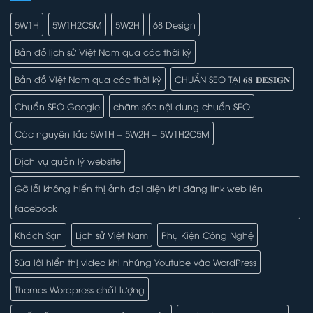
5W1H
5W1H2C5M
5W2H
68 Design
Bản đồ lịch sử Việt Nam qua các thời kỳ
Bản đồ Việt Nam qua các thời kỳ
CHUẨN SEO TẠI 𝟔𝟖 𝐃𝐄𝐒𝐈𝐆𝐍
Chuẩn SEO Google
chăm sóc nội dung chuẩn SEO
Các nguyên tắc 5W1H – 5W2H – 5W1H2C5M
Dịch vụ quản lý website
Gỡ lỗi không hiển thị ảnh đại diện khi đăng link web lên
facebook
Khách Sạn
Lịch sử Việt Nam
Phụ Kiện Công Nghệ
Sửa lỗi hiển thị video khi nhúng Youtube vào WordPress
Themes Wordpress chất lượng