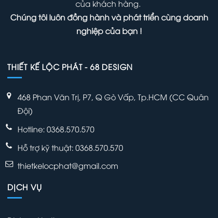
của khách hàng.
dàng
quả
Chúng tôi luôn đồng hành và phát triển cùng doanh
kinh
nghiệp của bạn !
doanh
THIẾT KẾ LỘC PHÁT - 68 DESIGN
468 Phan Văn Trị, P7, Q Gò Vấp, Tp.HCM (CC Quân
Đội)
Hotline: 0368.570.570
Hỗ trợ kỹ thuật:
0368.570.570
thietkelocphat@gmail.com
DỊCH VỤ