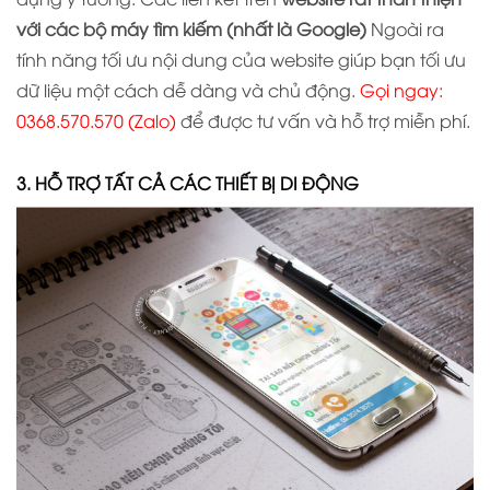
với các bộ máy tìm kiếm (nhất là Google)
Ngoài ra
tính năng tối ưu nội dung của website giúp bạn tối ưu
dữ liệu một cách dễ dàng và chủ động.
Gọi ngay:
0368.570.570
(Zalo)
để được tư vấn và hỗ trợ miễn phí.
3. HỖ TRỢ TẤT CẢ CÁC THIẾT BỊ DI ĐỘNG