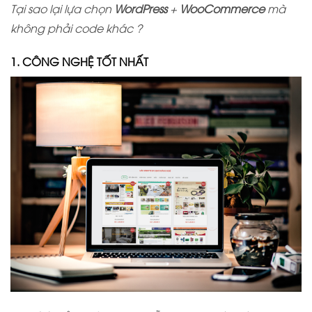
Tại sao lại lựa chọn
WordPress
+
WooCommerce
mà
không phải code khác ?
1. CÔNG NGHỆ TỐT NHẤT