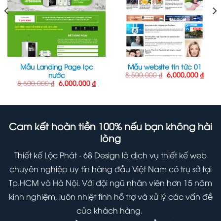
Mẫu Landing Page lọc
Mẫu website tin tức 01
Giá
Giá
8,500,000
₫
6,000,000
₫
nước
n
gốc
hiện
Giá
Giá
8,500,000
₫
6,000,000
₫
là:
tại
gốc
hiện
8,500,000 ₫.
là:
là:
tại
0,000 ₫.
6,000
8,500,000 ₫.
là:
6,000,000 ₫.
Cam kết hoàn tiền 100% nếu bạn không hài
lòng
Thiết kế Lộc Phát - 68 Design là dịch vụ thiết kế web
chuyên nghiệp uy tín hàng đầu Việt Nam có trụ sở tại
Tp.HCM và Hà Nội. Với đội ngũ nhân viên hơn 15 năm
kinh nghiệm, luôn nhiệt tình hỗ trợ và xử lý các vấn đề
của khách hàng.