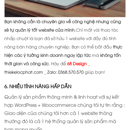
Bạn không cần là chuyên gia về công nghệ nhưng cũng
sẽ tự quản lý tốt website của mình
.Chỉ mất vài thao tác
nhấp chuột là bạn đã sở hữu 1 website với đầy đủ tính
năng bán hàng chuyên nghiệp. Bạn có thể bắt đầu
thực
hiện các ý tưởng kinh doanh ngay lập tức
mà
không tốn
thời gian và công sức
. Hãy để
68 Design
_
thiekelocphat.com
_
Zalo: 0368.570.570
giúp bạn!
6. NHIỀU TÍNH NĂNG HẤP DẪN
Quản lý sản phẩm thông minh & linh hoạt với sự kết
hợp WordPress + Woocommerce chúng tôi tự tin rằng :
Giao diện của chúng tôi hơn cả 1 website thông
thường đó là cả 1 hệ thống quản lý sản phẩm mà
bạn mong muốn.