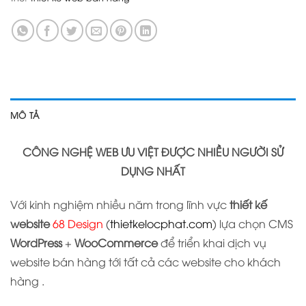
MÔ TẢ
CÔNG NGHỆ WEB ƯU VIỆT ĐƯỢC NHIỀU NGƯỜI SỬ
DỤNG NHẤT
Với kinh nghiệm nhiều năm trong lĩnh vực
thiết kế
website
68 Design
(
thietkelocphat.com
) lựa chọn CMS
WordPress
+
WooCommerce
để triển khai dịch vụ
website bán hàng tới tất cả các website cho khách
hàng .