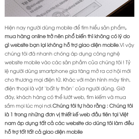
Hiện nay người dùng mobile để tìm hiểu sản phẩm
,
mua hàng online trở nên phổ biến thì không có lý do
gì website bạn lại không hỗ trợ giao diện mobile
.Vì vậy
chúng tôi đã nhanh chóng áp dụng công nghệ
website mobile vào các sản phầm của chúng tôi ! Tỷ
lệ người dùng smartphone gia tăng mở ra cơ hội mới
cho thương mại điện tử. Khác với màn hình máy tính,
điện thoại là vật ‘bất ly thân’ của người dùng. Giờ
đây, khách hàng có thể lướt web, tìm kiếm và mua
sắm mọi lúc mọi nơi.
Chúng tôi tự hào rằng : Chúng tôi
là 1 trong những đơn vị thiết kế web đầu tiên tại Việt
nam áp dụng tất cả các website do dúng tôi làm đều
hỗ trợ tốt tất cả giao diện mobile