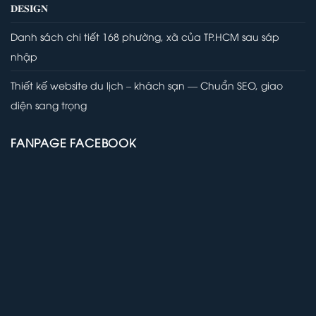
𝐃𝐄𝐒𝐈𝐆𝐍
Danh sách chi tiết 168 phường, xã của TP.HCM sau sáp
nhập
Thiết kế website du lịch – khách sạn — Chuẩn SEO, giao
diện sang trọng
FANPAGE FACEBOOK