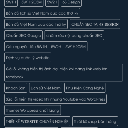
5W1H
5W1H2C5M
5W2H
68 Design
Bản đồ lịch sử Việt Nam qua các thời kỳ
Bản đồ Việt Nam qua các thời kỳ
CHUẨN SEO TẠI 𝟔𝟖 𝐃𝐄𝐒𝐈𝐆𝐍
Chuẩn SEO Google
chăm sóc nội dung chuẩn SEO
Các nguyên tắc 5W1H – 5W2H – 5W1H2C5M
Dịch vụ quản lý website
Gỡ lỗi không hiển thị ảnh đại diện khi đăng link web lên
facebook
Khách Sạn
Lịch sử Việt Nam
Phụ Kiện Công Nghệ
Sửa lỗi hiển thị video khi nhúng Youtube vào WordPress
Themes Wordpress chất lượng
THIẾT KẾ 𝐖𝐄𝐁𝐒𝐈𝐓𝐄 CHUYÊN NGHIỆP
Thiết kế shop bán hàng