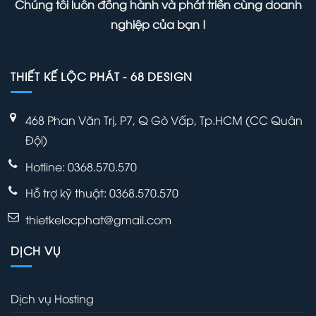
Chúng tôi luôn đồng hành và phát triển cùng doanh
nghiệp của bạn !
THIẾT KẾ LỘC PHÁT - 68 DESIGN
468 Phan Văn Trị, P7, Q Gò Vấp, Tp.HCM (CC Quân
Đội)
Hotline: 0368.570.570
Hỗ trợ kỹ thuật:
0368.570.570
thietkelocphat@gmail.com
DỊCH VỤ
Dịch vụ Hosting