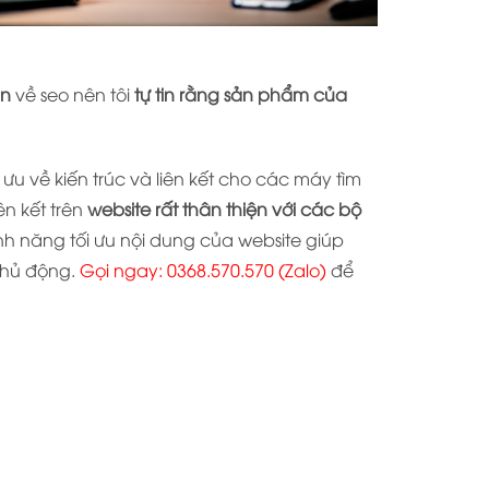
án
về seo nên tôi
tự tin rằng sản phẩm của
ưu về kiến trúc và liên kết cho các máy tìm
ên kết trên
website rất thân thiện với các bộ
nh năng tối ưu nội dung của website giúp
chủ động.
Gọi ngay:
0368.570.570
(Zalo)
để