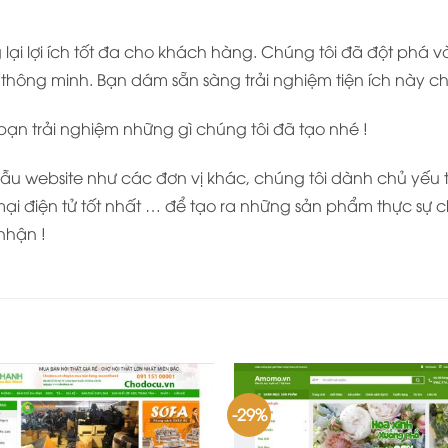
ại lợi ích tốt đa cho khách hàng. Chúng tôi đã đột phá 
hông minh. Bạn dám sẵn sàng trải nghiệm tiện ích này c
 bạn trải nghiệm những gì chúng tôi đã tạo nhé !
u website như các đơn vị khác, chúng tôi dành chủ yếu thờ
ại điện tử tốt nhất … để tạo ra những sản phẩm thực sự c
nhận !
-29%