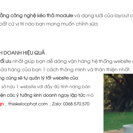
bằng công nghệ kéo thả module
và dạng lưới của layout 
 bất cứ vị trí nào bạn mong muốn chỉnh sửa
NH DOANH HIỆU QUẢ
ối ưu
nhất giúp bạn dễ dàng vận hàng hệ thống website 
cửa hàng của bạn 1 cách thông minh và thân thiện nhất.
 cũng sẽ tự quản lý tốt website của
 sở hữu 1 website với đầy đủ tính năng bán
iện các ý tưởng kinh doanh ngay lập tức
mà
gn
_
thiekelocphat.com
_
Zalo: 0368.570.570