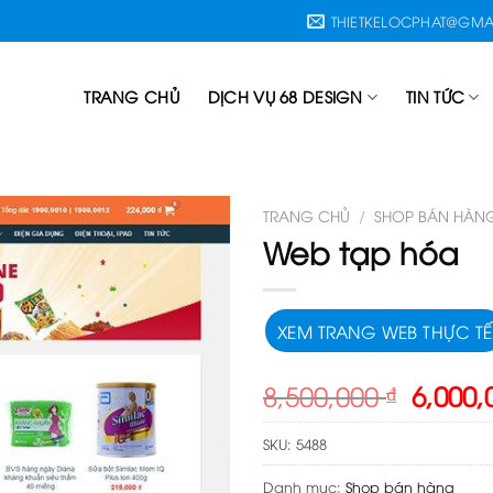
THIETKELOCPHAT@GMA
TRANG CHỦ
DỊCH VỤ 68 DESIGN
TIN TỨC
TRANG CHỦ
/
SHOP BÁN HÀN
Web tạp hóa
XEM TRANG WEB THỰC TẾ
Giá
8,500,000
₫
6,000
gốc
là:
SKU:
5488
8,500,
Danh mục:
Shop bán hàng