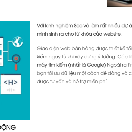
Với kinh nghiệm Seo và làm rất nhiều dự 
mình sinh ra cho từ khóa của website
.
Giao diện web bán hàng được thiết kế tối 
kiếm ngay từ khi xây dựng ý tưởng. Các li
máy tìm kiếm (nhất là Google)
Ngoài ra tí
bạn tối ưu dữ liệu một cách dễ dàng và 
được tư vấn và hỗ trợ miễn phí.
 ĐỘNG