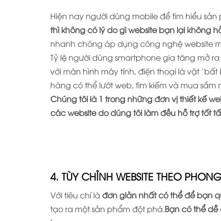
Hiện nay người dùng mobile để tìm hiểu sả
thì không có lý do gì website bạn lại không h
nhanh chóng áp dụng công nghệ website mo
Tỷ lệ người dùng smartphone gia tăng mở ra 
với màn hình máy tính, điện thoại là vật ‘bấ
hàng có thể lướt web, tìm kiếm và mua sắm m
Chúng tôi là 1 trong những đơn vị thiết kế w
các website do dúng tôi làm đều hỗ trợ tốt t
4. TÙY CHỈNH WEBSITE THEO PHO
Với tiêu chí là
đơn giản nhất có thể để bạn q
tạo ra một sản phẩm đột phá.
Bạn có thể dễ