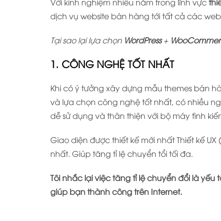
Với kinh nghiệm nhiều năm trong lĩnh vực
thi
dịch vụ website bán hàng tới tất cả các web
Tại sao lại lựa chọn
WordPress
+
WooCommer
1. CÔNG NGHỆ TỐT NHẤT
Khi có ý tưởng xây dựng mẫu themes bán hà
và lựa chọn công nghệ tốt nhất, có nhiều ngư
dễ sử dụng và thân thiện với bộ máy tình ki
Giao diện được thiết kế mới nhất Thiết kế UX 
nhất. Giúp tăng tỉ lệ chuyển tổi tối đa.
Tôi nhắc lại việc tăng tỉ lệ chuyển đổi là yế
giúp bạn thành công trên Internet.