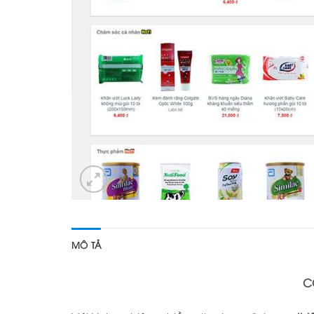
MÔ TẢ
C