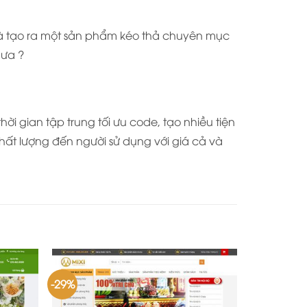
và tạo ra một sản phẩm kéo thả chuyên mục
hưa ?
i gian tập trung tối ưu code, tạo nhiều tiện
hất lượng đến người sử dụng với giá cả và
-29%