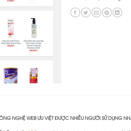
ÔNG NGHỆ WEB ƯU VIỆT ĐƯỢC NHIỀU NGƯỜI SỬ DỤNG NH