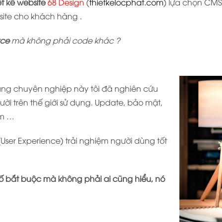
ết kế website
68 Design
(
thietkelocphat.com
) lựa chọn CM
site cho khách hàng .
ce
mà không phải code khác ?
ng chuyên nghiệp này tôi đã nghiên cứu
ời trên thế giới sử dụng. Update, bảo mật,
ếm …
(User Experience) trải nghiệm người dùng tốt
u tố bắt buộc mà không phải ai cũng hiểu, nó