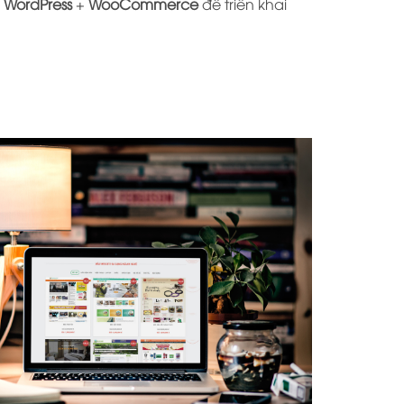
S
WordPress
+
WooCommerce
để triển khai