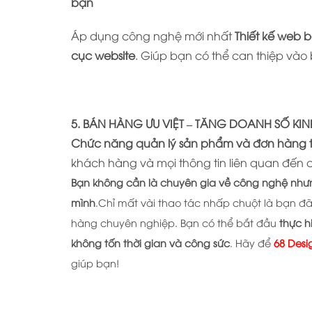
bạn
Áp dụng công nghệ mới nhất
Thiết kế web 
cục website
. Giúp bạn có thể can thiệp vào
5. BÁN HÀNG ƯU VIỆT – TĂNG DOANH SỐ KI
Chức năng quản lý sản phẩm và đơn hàng t
khách hàng và mọi thông tin liên quan đến 
Bạn không cần là chuyên gia về công nghệ nhưng
mình
.Chỉ mất vài thao tác nhấp chuột là bạn đã
hàng chuyên nghiệp. Bạn có thể bắt đầu
thực h
không tốn thời gian và công sức
. Hãy để
68 Desi
giúp bạn!