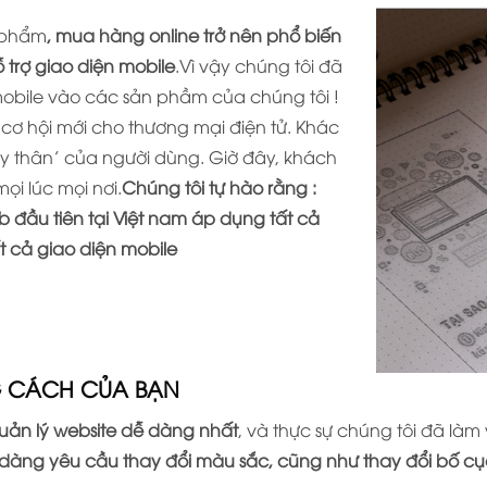
n phẩm
, mua hàng online trở nên phổ biến
ỗ trợ giao diện mobile
.Vì vậy chúng tôi đã
bile vào các sản phầm của chúng tôi !
cơ hội mới cho thương mại điện tử. Khác
t ly thân’ của người dùng. Giờ đây, khách
ọi lúc mọi nơi.
Chúng tôi tự hào rằng :
eb đầu tiên tại Việt nam áp dụng tất cả
ất cả giao diện mobile
NG CÁCH CỦA BẠN
uản lý website dễ dàng nhất
, và thực sự chúng tôi đã là
 dàng yêu cầu thay đổi màu sắc, cũng như thay đổi bố c