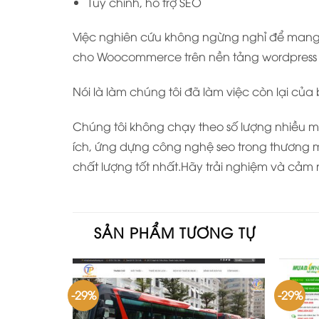
Tùy chỉnh, hỗ trợ SEO
Việc nghiên cứu không ngừng nghỉ để mang l
cho Woocommerce trên nền tảng wordpress t
Nói là làm chúng tôi đã làm việc còn lại của
Chúng tôi không chạy theo số lượng nhiều mẫ
ích, ứng dựng công nghệ seo trong thương m
chất lượng tốt nhất.Hãy trải nghiệm và cảm 
SẢN PHẨM TƯƠNG TỰ
-29%
-29%