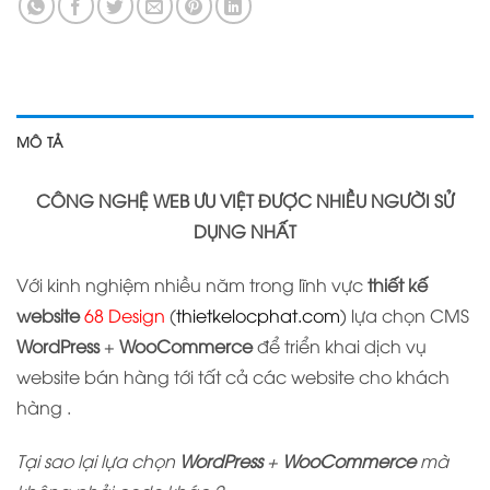
MÔ TẢ
CÔNG NGHỆ WEB ƯU VIỆT ĐƯỢC NHIỀU NGƯỜI SỬ
DỤNG NHẤT
Với kinh nghiệm nhiều năm trong lĩnh vực
thiết kế
website
68 Design
(
thietkelocphat.com
) lựa chọn CMS
WordPress
+
WooCommerce
để triển khai dịch vụ
website bán hàng tới tất cả các website cho khách
hàng .
Tại sao lại lựa chọn
WordPress
+
WooCommerce
mà