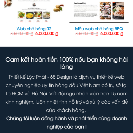
Web nhà hàng 02
Mẫu web nhà hàng BBQ
Giá
Giá
Giá
Giá
8,500,000
₫
6,000,000
₫
8,500,000
₫
6,000,000
₫
gốc
hiện
gốc
hiện
là:
tại
là:
tại
8,500,000 ₫.
là:
8,500,000 ₫.
là:
6,000,000 ₫.
6,000
Cam kết hoàn tiền 100% nếu bạn không hài
lòng
Thiết kế Lộc Phát - 68 Design là dịch vụ thiết kế web
chuyên nghiệp uy tín hàng đầu Việt Nam có trụ sở tại
Tp.HCM và Hà Nội. Với đội ngũ nhân viên hơn 15 năm
kinh nghiệm, luôn nhiệt tình hỗ trợ và xử lý các vấn đề
của khách hàng.
Chúng tôi luôn đồng hành và phát triển cùng doanh
nghiệp của bạn !