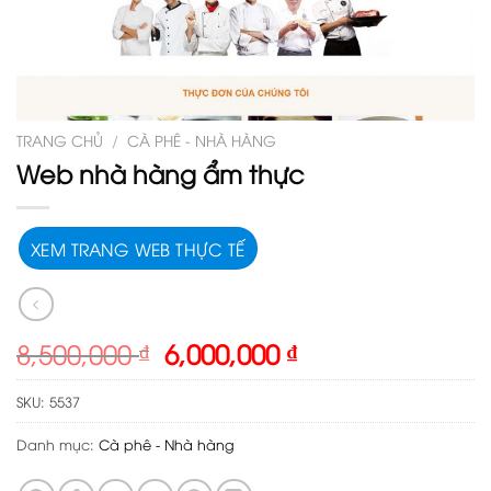
TRANG CHỦ
/
CÀ PHÊ - NHÀ HÀNG
Web nhà hàng ẩm thực
XEM TRANG WEB THỰC TẾ
Giá
Giá
8,500,000
₫
6,000,000
₫
gốc
hiện
là:
tại
SKU:
5537
8,500,000 ₫.
là:
Danh mục:
Cà phê - Nhà hàng
6,000,000 ₫.