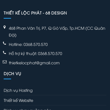
THIẾT KẾ LỘC PHÁT - 68 DESIGN
468 Phan Văn Trị, P7, Q Gò Vấp, Tp.HCM (CC Quân
Đội)
Hotline: 0368.570.570
Hỗ trợ kỹ thuật:
0368.570.570
thietkelocphat@gmail.com
DỊCH VỤ
Dịch vụ Hosting
Thiết kế Website