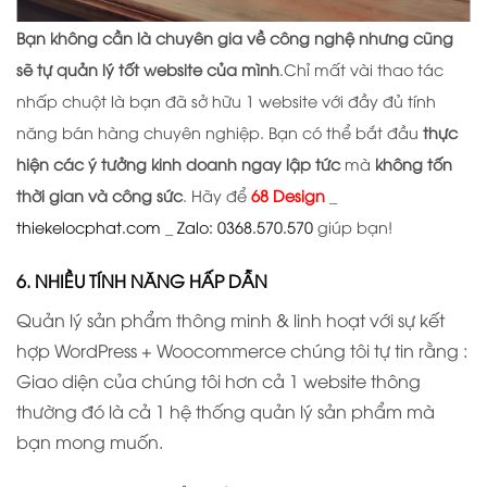
Bạn không cần là chuyên gia về công nghệ nhưng cũng
sẽ tự quản lý tốt website của mình
.Chỉ mất vài thao tác
nhấp chuột là bạn đã sở hữu 1 website với đầy đủ tính
năng bán hàng chuyên nghiệp. Bạn có thể bắt đầu
thực
hiện các ý tưởng kinh doanh ngay lập tức
mà
không tốn
thời gian và công sức
. Hãy để
68 Design
_
thiekelocphat.com
_
Zalo: 0368.570.570
giúp bạn!
6. NHIỀU TÍNH NĂNG HẤP DẪN
Quản lý sản phẩm thông minh & linh hoạt với sự kết
hợp WordPress + Woocommerce chúng tôi tự tin rằng :
Giao diện của chúng tôi hơn cả 1 website thông
thường đó là cả 1 hệ thống quản lý sản phẩm mà
bạn mong muốn.