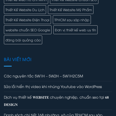
Thiết Kế Website Du Lịch
Thiết Kế Website Mỹ Phẩm
Thiết Kế Website Điện Thoại
TPHCM sau sáp nhập
website chuẩn SEO Google
Đơn vị thiết kế web uy tín
đăng bài quảng cáo
BÀI VIẾT MỚI
Các nguyên tắc 5W1H – 5W2H – 5W1H2C5M
Sửa lỗi hiển thị video khi nhúng Youtube vào WordPress
Dịch vụ thiết kế 𝐖𝐄𝐁𝐒𝐈𝐓𝐄 chuyên nghiệp, chuẩn seo tại 𝟔𝟖
𝐃𝐄𝐒𝐈𝐆𝐍
Danh sách chi tiết 168 phường, xã của TP.HCM sau sáp