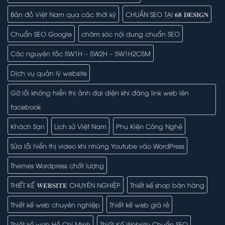
Bản đồ Việt Nam qua các thời kỳ
CHUẨN SEO TẠI 𝟔𝟖 𝐃𝐄𝐒𝐈𝐆𝐍
Chuẩn SEO Google
chăm sóc nội dung chuẩn SEO
Các nguyên tắc 5W1H – 5W2H – 5W1H2C5M
Dịch vụ quản lý website
Gỡ lỗi không hiển thị ảnh đại diện khi đăng link web lên
facebook
Khách Sạn
Lịch sử Việt Nam
Phụ Kiện Công Nghệ
Sửa lỗi hiển thị video khi nhúng Youtube vào WordPress
Themes Wordpress chất lượng
THIẾT KẾ 𝐖𝐄𝐁𝐒𝐈𝐓𝐄 CHUYÊN NGHIỆP
Thiết kế shop bán hàng
Thiết kế web chuyên nghiệp
Thiết kế web giá rẻ
Thiết kế web Hồ Chí Minh
Thiết Kế Website Chuẩn SEO