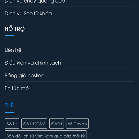
Dịch vụ chạy quảng cáo
Dịch vụ Seo từ khóa
HỖ TRỢ
Liên hệ
Điều kiện và chính sách
Bảng giá hosting
Tin tức mới
THẺ
5W1H
5W1H2C5M
5W2H
68 Design
Bản đồ lịch sử Việt Nam qua các thời kỳ