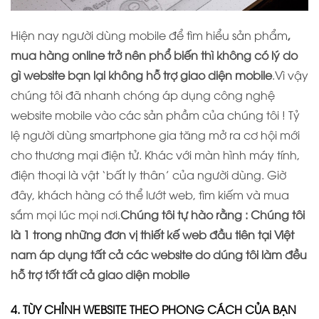
Hiện nay người dùng mobile để tìm hiểu sản phẩm
,
mua hàng online trở nên phổ biến thì không có lý do
gì website bạn lại không hỗ trợ giao diện mobile
.Vì vậy
chúng tôi đã nhanh chóng áp dụng công nghệ
website mobile vào các sản phầm của chúng tôi ! Tỷ
lệ người dùng smartphone gia tăng mở ra cơ hội mới
cho thương mại điện tử. Khác với màn hình máy tính,
điện thoại là vật ‘bất ly thân’ của người dùng. Giờ
đây, khách hàng có thể lướt web, tìm kiếm và mua
sắm mọi lúc mọi nơi.
Chúng tôi tự hào rằng : Chúng tôi
là 1 trong những đơn vị thiết kế web đầu tiên tại Việt
nam áp dụng tất cả các website do dúng tôi làm đều
hỗ trợ tốt tất cả giao diện mobile
4. TÙY CHỈNH WEBSITE THEO PHONG CÁCH CỦA BẠN