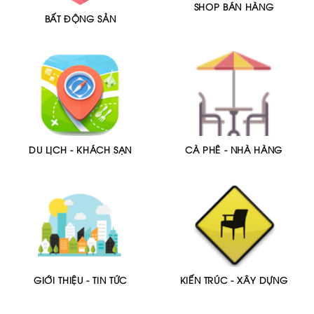
SHOP BÁN HÀNG
BẤT ĐỘNG SẢN
DU LỊCH - KHÁCH SẠN
CÀ PHÊ - NHÀ HÀNG
GIỚI THIỆU - TIN TỨC
KIẾN TRÚC - XÂY DỰNG