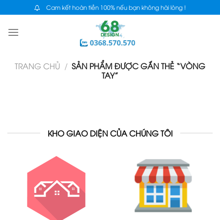
Skip
Cam kết hoàn tiền 100% nếu bạn không hài lòng !
to
content
TRANG CHỦ
/
SẢN PHẨM ĐƯỢC GẮN THẺ “VÒNG
TAY”
KHO GIAO DIỆN CỦA CHÚNG TÔI