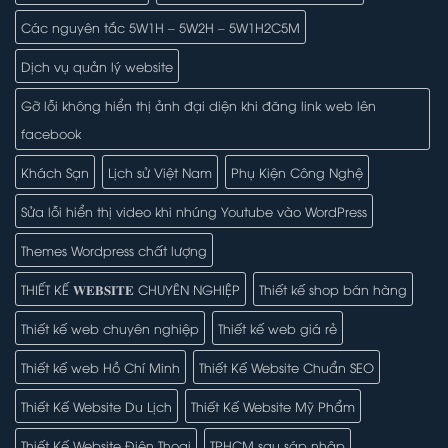
Các nguyên tắc 5W1H – 5W2H – 5W1H2C5M
Dịch vụ quản lý website
Gỡ lỗi không hiển thị ảnh đại diện khi đăng link web lên
facebook
Khách Sạn
Lịch sử Việt Nam
Phụ Kiện Công Nghệ
Sửa lỗi hiển thị video khi nhúng Youtube vào WordPress
Themes Wordpress chất lượng
THIẾT KẾ 𝐖𝐄𝐁𝐒𝐈𝐓𝐄 CHUYÊN NGHIỆP
Thiết kế shop bán hàng
Thiết kế web chuyên nghiệp
Thiết kế web giá rẻ
Thiết kế web Hồ Chí Minh
Thiết Kế Website Chuẩn SEO
Thiết Kế Website Du Lịch
Thiết Kế Website Mỹ Phẩm
Thiết Kế Website Điện Thoại
TPHCM sau sáp nhập