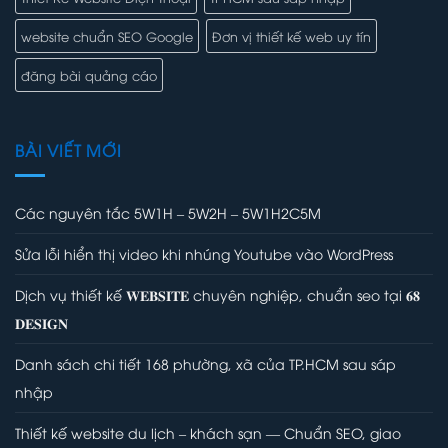
website chuẩn SEO Google
Đơn vị thiết kế web uy tín
đăng bài quảng cáo
BÀI VIẾT MỚI
Các nguyên tắc 5W1H – 5W2H – 5W1H2C5M
Sửa lỗi hiển thị video khi nhúng Youtube vào WordPress
Dịch vụ thiết kế 𝐖𝐄𝐁𝐒𝐈𝐓𝐄 chuyên nghiệp, chuẩn seo tại 𝟔𝟖
𝐃𝐄𝐒𝐈𝐆𝐍
Danh sách chi tiết 168 phường, xã của TP.HCM sau sáp
nhập
Thiết kế website du lịch – khách sạn — Chuẩn SEO, giao