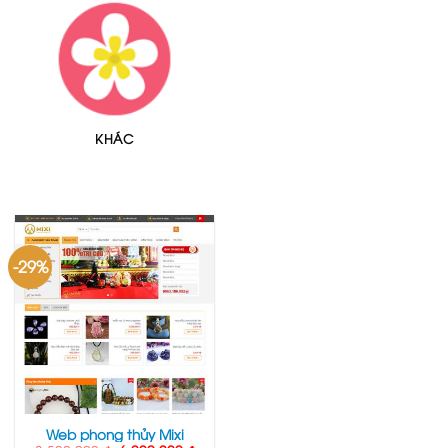
KHÁC
-29%
Web phong thủy Mixi