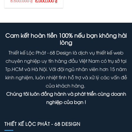
Giá
Giá
8,500,000
₫
6,000,000
₫
gốc
hiện
là:
tại
8,500,000 ₫.
là:
6,000,000 ₫.
Cam kết hoàn tiền 100% nếu bạn không hài
lòng
Thiết kế Lộc Phát - 68 Design là dịch vụ thiết kế web
chuyên nghiệp uy tín hàng đầu Việt Nam có trụ sở tại
Tp.HCM và Hà Nội. Với đội ngũ nhân viên hơn 15 năm
kinh nghiệm, luôn nhiệt tình hỗ trợ và xử lý các vấn đề
của khách hàng.
Chúng tôi luôn đồng hành và phát triển cùng doanh
nghiệp của bạn !
THIẾT KẾ LỘC PHÁT - 68 DESIGN