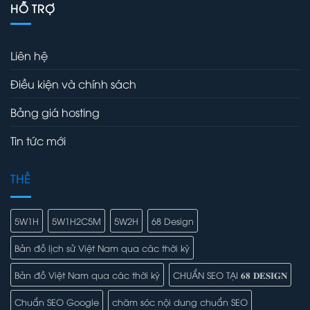
HỖ TRỢ
Liên hệ
Điều kiện và chính sách
Bảng giá hosting
Tin tức mới
THẺ
5W1H
5W1H2C5M
5W2H
68 Design
Bản đồ lịch sử Việt Nam qua các thời kỳ
Bản đồ Việt Nam qua các thời kỳ
CHUẨN SEO TẠI 𝟔𝟖 𝐃𝐄𝐒𝐈𝐆𝐍
Chuẩn SEO Google
chăm sóc nội dung chuẩn SEO