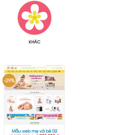
KHÁC
-29%
Mẫu web mẹ và bé 02