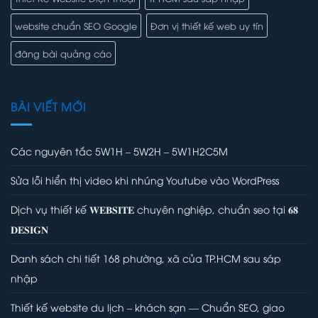
website chuẩn SEO Google
Đơn vị thiết kế web uy tín
đăng bài quảng cáo
BÀI VIẾT MỚI
Các nguyên tắc 5W1H – 5W2H – 5W1H2C5M
Sửa lỗi hiển thị video khi nhúng Youtube vào WordPress
Dịch vụ thiết kế 𝐖𝐄𝐁𝐒𝐈𝐓𝐄 chuyên nghiệp, chuẩn seo tại 𝟔𝟖
𝐃𝐄𝐒𝐈𝐆𝐍
Danh sách chi tiết 168 phường, xã của TP.HCM sau sáp
nhập
Thiết kế website du lịch – khách sạn — Chuẩn SEO, giao