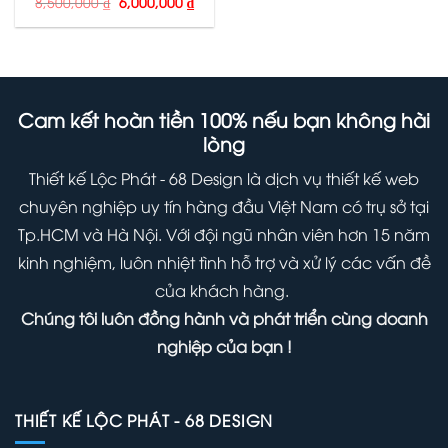
Giá
Giá
8,500,000
₫
6,000,000
₫
gốc
hiện
là:
tại
8,500,000 ₫.
là:
6,000,000 ₫.
Cam kết hoàn tiền 100% nếu bạn không hài
lòng
Thiết kế Lộc Phát - 68 Design là dịch vụ thiết kế web
chuyên nghiệp uy tín hàng đầu Việt Nam có trụ sở tại
Tp.HCM và Hà Nội. Với đội ngũ nhân viên hơn 15 năm
kinh nghiệm, luôn nhiệt tình hỗ trợ và xử lý các vấn đề
của khách hàng.
Chúng tôi luôn đồng hành và phát triển cùng doanh
nghiệp của bạn !
THIẾT KẾ LỘC PHÁT - 68 DESIGN