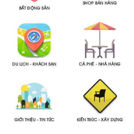
SHOP BÁN HÀNG
BẤT ĐỘNG SẢN
DU LỊCH - KHÁCH SẠN
CÀ PHÊ - NHÀ HÀNG
GIỚI THIỆU - TIN TỨC
KIẾN TRÚC - XÂY DỰNG