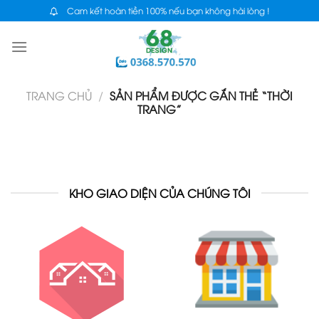
Skip
Cam kết hoàn tiền 100% nếu bạn không hài lòng !
to
content
TRANG CHỦ
/
SẢN PHẨM ĐƯỢC GẮN THẺ “THỜI
TRANG”
KHO GIAO DIỆN CỦA CHÚNG TÔI