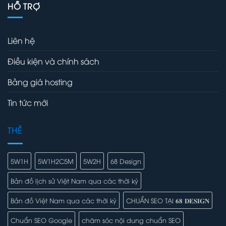
HỖ TRỢ
Liên hệ
Điều kiện và chính sách
Bảng giá hosting
Tin tức mới
THẺ
5W1H
5W1H2C5M
5W2H
68 Design
Bản đồ lịch sử Việt Nam qua các thời kỳ
Bản đồ Việt Nam qua các thời kỳ
CHUẨN SEO TẠI 𝟔𝟖 𝐃𝐄𝐒𝐈𝐆𝐍
Chuẩn SEO Google
chăm sóc nội dung chuẩn SEO