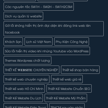
Các nguyên tắc 5W1H – 5W2H – 5W1H2C5M
Dịch vụ quản lý website
Gỡ lỗi không hiển thị ảnh đại diện khi đăng link web lên
facebook
Khách Sạn
Lịch sử Việt Nam
Phụ Kiện Công Nghệ
Sửa lỗi hiển thị video khi nhúng Youtube vào WordPress
Themes Wordpress chất lượng
THIẾT KẾ 𝐖𝐄𝐁𝐒𝐈𝐓𝐄 CHUYÊN NGHIỆP
Thiết kế shop bán hàng
Thiết kế web chuyên nghiệp
Thiết kế web giá rẻ
Thiết kế web Hồ Chí Minh
Thiết Kế Website Chuẩn SEO
Thiết Kế Website Du Lịch
Thiết Kế Website Mỹ Phẩm
Thiết Kế Website Điện Thoại
TPHCM sau sáp nhập