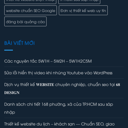
website chuẩn SEO Google
Đơn vị thiết kế web uy tín
đăng bài quảng cáo
BÀI VIẾT MỚI
Các nguyên tắc 5W1H – 5W2H – 5W1H2C5M
Sửa lỗi hiển thị video khi nhúng Youtube vào WordPress
Dịch vụ thiết kế 𝐖𝐄𝐁𝐒𝐈𝐓𝐄 chuyên nghiệp, chuẩn seo tại 𝟔𝟖
𝐃𝐄𝐒𝐈𝐆𝐍
Danh sách chi tiết 168 phường, xã của TP.HCM sau sáp
nhập
Thiết kế website du lịch – khách sạn — Chuẩn SEO, giao