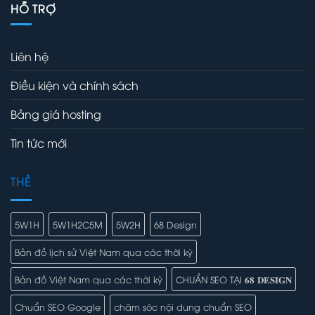
HỖ TRỢ
Liên hệ
Điều kiện và chính sách
Bảng giá hosting
Tin tức mới
THẺ
5W1H
5W1H2C5M
5W2H
68 Design
Bản đồ lịch sử Việt Nam qua các thời kỳ
Bản đồ Việt Nam qua các thời kỳ
CHUẨN SEO TẠI 𝟔𝟖 𝐃𝐄𝐒𝐈𝐆𝐍
Chuẩn SEO Google
chăm sóc nội dung chuẩn SEO