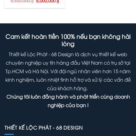
Giá
Giá
8,500,000
₫
6,000,000
₫
gốc
hiện
là:
tại
8,500,000 ₫.
là:
6,000,000 ₫.
Cam kết hoàn tiền 100% nếu bạn không hài
lòng
Thiết kế Lộc Phát - 68 Design là dịch vụ thiết kế web
chuyên nghiệp uy tín hàng đầu Việt Nam có trụ sở tại
Tp.HCM và Hà Nội. Với đội ngũ nhân viên hơn 15 năm
kinh nghiệm, luôn nhiệt tình hỗ trợ và xử lý các vấn đề
của khách hàng.
Chúng tôi luôn đồng hành và phát triển cùng doanh
nghiệp của bạn !
THIẾT KẾ LỘC PHÁT - 68 DESIGN