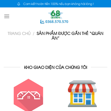
Skip
Cam kết hoàn tiền 100% nếu bạn không hài lòng !
to
content
TRANG CHỦ
/
SẢN PHẨM ĐƯỢC GẮN THẺ “QUÁN
ĂN”
KHO GIAO DIỆN CỦA CHÚNG TÔI