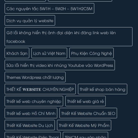
Các nguyên tắc 5W1H – 5W2H – 5W1H2C5M
Dịch vụ quản lý website
Gỡ lỗi không hiển thị ảnh đại diện khi đăng link web lên
facebook
Khách Sạn
Lịch sử Việt Nam
Phụ Kiện Công Nghệ
Sửa lỗi hiển thị video khi nhúng Youtube vào WordPress
Themes Wordpress chất lượng
THIẾT KẾ 𝐖𝐄𝐁𝐒𝐈𝐓𝐄 CHUYÊN NGHIỆP
Thiết kế shop bán hàng
Thiết kế web chuyên nghiệp
Thiết kế web giá rẻ
Thiết kế web Hồ Chí Minh
Thiết Kế Website Chuẩn SEO
Thiết Kế Website Du Lịch
Thiết Kế Website Mỹ Phẩm
Thiết Kế Website Điện Thoại
TPHCM sau sáp nhập