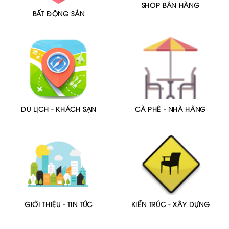
SHOP BÁN HÀNG
BẤT ĐỘNG SẢN
DU LỊCH - KHÁCH SẠN
CÀ PHÊ - NHÀ HÀNG
GIỚI THIỆU - TIN TỨC
KIẾN TRÚC - XÂY DỰNG