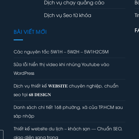
Dịch vụ chạy quảng cáo
B
Dịch vụ Seo từ khóa
T
F
BÀI VIẾT MỚI
Các nguyên tắc 5W1H – 5W2H – 5W1H2C5M
Sửa lỗi hiển thị video khi nhúng Youtube vào
WordPress
Dịch vụ thiết kế 𝐖𝐄𝐁𝐒𝐈𝐓𝐄 chuyên nghiệp, chuẩn
seo tại 𝟔𝟖 𝐃𝐄𝐒𝐈𝐆𝐍
Danh sách chi tiết 168 phường, xã của TP.HCM sau
sáp nhập
Thiết kế website du lịch – khách sạn — Chuẩn SEO,
giao diện sang trọng