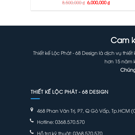
Giá
Giá
8,500,000
₫
6,000,000
₫
gốc
hiện
là:
tại
8,500,000 ₫.
là:
6,000,000 ₫.
Cam k
Thiết kế Lộc Phát - 68 Design là dịch vụ th
hơn 15 năm k
Chúng
THIẾT KẾ LỘC PHÁT - 68 DESIGN
468 Phan Văn Trị, P7, Q Gò Vấp, Tp.HCM 
Hotline: 0368.570.570
Hỗ trợ kỹ thuật:
0368.570.570