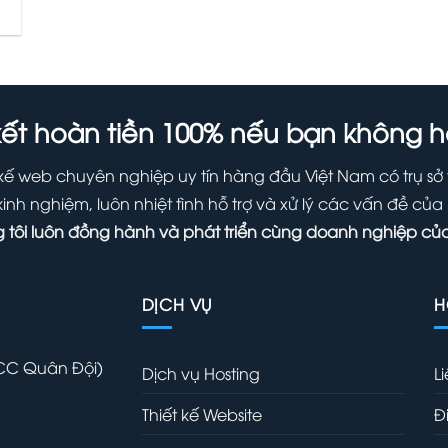
ết hoàn tiền 100% nếu bạn không hà
iết kế web chuyên nghiệp uy tín hàng đầu Việt Nam có trụ sở
inh nghiệm, luôn nhiệt tình hỗ trợ và xử lý các vấn đề củ
 tôi luôn đồng hành và phát triển cùng doanh nghiệp của
DỊCH VỤ
H
(CC Quân Đội)
Dịch vụ Hosting
L
Thiết kế Website
Đ