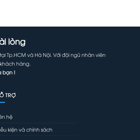
i lòng
 tại Tp.HCM và Hà Nội. Với đội ngũ nhân viên
a khách hàng.
 bạn !
Ỗ TRỢ
iên hệ
iều kiện và chính sách