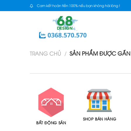
Skip
Cam kết hoàn tiền 100% nếu bạn không hài lòng !
to
content
TRANG CHỦ
/
SẢN PHẨM ĐƯỢC GẮN T
SHOP BÁN HÀNG
BẤT ĐỘNG SẢN