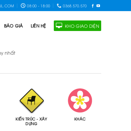
IL.COM
08:00 - 18:00
0368.570.570
BÁO GIÁ
LIÊN HỆ
KHO GIAO DIỆN
uy nhất
KIẾN TRÚC - XÂY
KHÁC
DỰNG