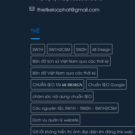
thietkelocphat@gmail.com
THẺ
5W1H
5W1H2C5M
5W2H
68 Design
Bản đồ lịch sử Việt Nam qua các thời kỳ
Bản đồ Việt Nam qua các thời kỳ
CHUẨN SEO TẠI 𝟔𝟖 𝐃𝐄𝐒𝐈𝐆𝐍
Chuẩn SEO Google
chăm sóc nội dung chuẩn SEO
Các nguyên tắc 5W1H – 5W2H – 5W1H2C5M
Dịch vụ quản lý website
Gỡ lỗi không hiển thị ảnh đại diện khi đăng link web