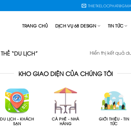
THIETKELOCPHAT@GMA
TRANG CHỦ
DỊCH VỤ 68 DESIGN
TIN TỨC
Hiển thị kết quả d
HẺ “DU LỊCH”
KHO GIAO DIỆN CỦA CHÚNG TÔI
DU LỊCH - KHÁCH
CÀ PHÊ - NHÀ
GIỚI THIỆU - TIN
SẠN
HÀNG
TỨC