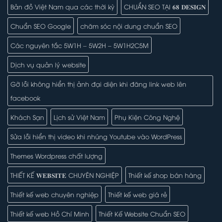
Bản đồ Việt Nam qua các thời kỳ
CHUẨN SEO TẠI 𝟔𝟖 𝐃𝐄𝐒𝐈𝐆𝐍
Chuẩn SEO Google
chăm sóc nội dung chuẩn SEO
Các nguyên tắc 5W1H – 5W2H – 5W1H2C5M
Dịch vụ quản lý website
Gỡ lỗi không hiển thị ảnh đại diện khi đăng link web lên
facebook
Khách Sạn
Lịch sử Việt Nam
Phụ Kiện Công Nghệ
Sửa lỗi hiển thị video khi nhúng Youtube vào WordPress
Themes Wordpress chất lượng
THIẾT KẾ 𝐖𝐄𝐁𝐒𝐈𝐓𝐄 CHUYÊN NGHIỆP
Thiết kế shop bán hàng
Thiết kế web chuyên nghiệp
Thiết kế web giá rẻ
Thiết kế web Hồ Chí Minh
Thiết Kế Website Chuẩn SEO