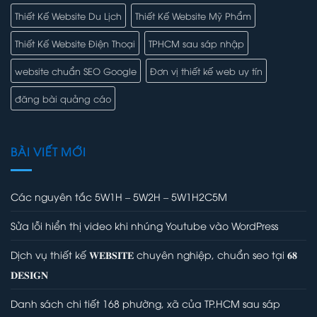
Thiết Kế Website Du Lịch
Thiết Kế Website Mỹ Phẩm
Thiết Kế Website Điện Thoại
TPHCM sau sáp nhập
website chuẩn SEO Google
Đơn vị thiết kế web uy tín
đăng bài quảng cáo
BÀI VIẾT MỚI
Các nguyên tắc 5W1H – 5W2H – 5W1H2C5M
Sửa lỗi hiển thị video khi nhúng Youtube vào WordPress
Dịch vụ thiết kế 𝐖𝐄𝐁𝐒𝐈𝐓𝐄 chuyên nghiệp, chuẩn seo tại 𝟔𝟖
𝐃𝐄𝐒𝐈𝐆𝐍
Danh sách chi tiết 168 phường, xã của TP.HCM sau sáp