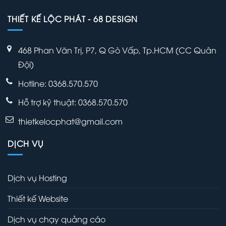
THIẾT KẾ LỘC PHÁT - 68 DESIGN
468 Phan Văn Trị, P7, Q Gò Vấp, Tp.HCM (CC Quân
Đội)
Hotline: 0368.570.570
Hỗ trợ kỹ thuật:
0368.570.570
thietkelocphat@gmail.com
DỊCH VỤ
Dịch vụ Hosting
Thiết kế Website
Dịch vụ chạy quảng cáo