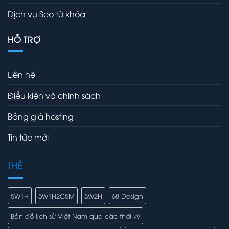
Dịch vụ Seo từ khóa
HỖ TRỢ
Liên hệ
Điều kiện và chính sách
Bảng giá hosting
Tin tức mới
THẺ
5W1H
5W1H2C5M
5W2H
68 Design
Bản đồ lịch sử Việt Nam qua các thời kỳ