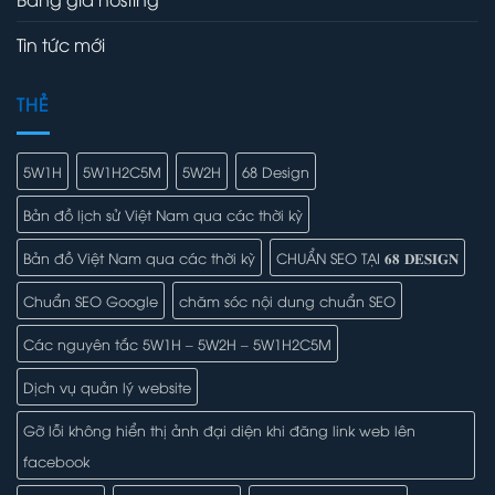
Tin tức mới
THẺ
5W1H
5W1H2C5M
5W2H
68 Design
Bản đồ lịch sử Việt Nam qua các thời kỳ
Bản đồ Việt Nam qua các thời kỳ
CHUẨN SEO TẠI 𝟔𝟖 𝐃𝐄𝐒𝐈𝐆𝐍
Chuẩn SEO Google
chăm sóc nội dung chuẩn SEO
Các nguyên tắc 5W1H – 5W2H – 5W1H2C5M
Dịch vụ quản lý website
Gỡ lỗi không hiển thị ảnh đại diện khi đăng link web lên
facebook