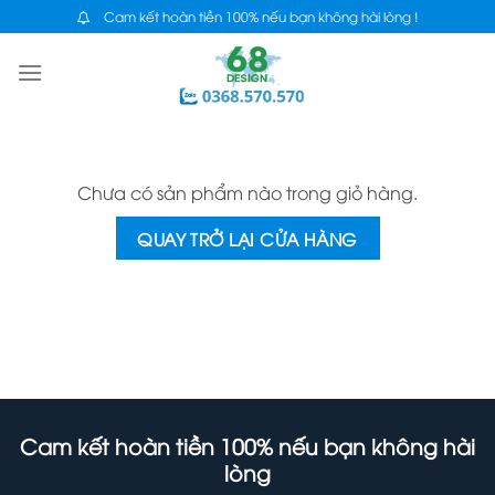
Skip
Cam kết hoàn tiền 100% nếu bạn không hài lòng !
to
content
Chưa có sản phẩm nào trong giỏ hàng.
QUAY TRỞ LẠI CỬA HÀNG
Cam kết hoàn tiền 100% nếu bạn không hài
lòng