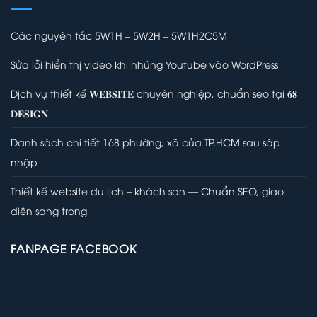
Các nguyên tắc 5W1H – 5W2H – 5W1H2C5M
Sửa lỗi hiển thị video khi nhúng Youtube vào WordPress
Dịch vụ thiết kế 𝐖𝐄𝐁𝐒𝐈𝐓𝐄 chuyên nghiệp, chuẩn seo tại 𝟔𝟖
𝐃𝐄𝐒𝐈𝐆𝐍
Danh sách chi tiết 168 phường, xã của TP.HCM sau sáp
nhập
Thiết kế website du lịch – khách sạn — Chuẩn SEO, giao
diện sang trọng
FANPAGE FACEBOOK